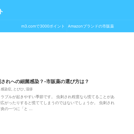
ト
m3.comで3000ポイント
Amazonブランドの市販薬
GET！
刺されへの細菌感染？‐市販薬の選び方は？
,
感染症
,
とびひ
,
湿疹
ラブルが起きやすい季節です。 虫刺され程度なら慌てることがあ
広がったりすると慌ててしまうのではないでしょうか。 虫刺され
の一つに「と ...