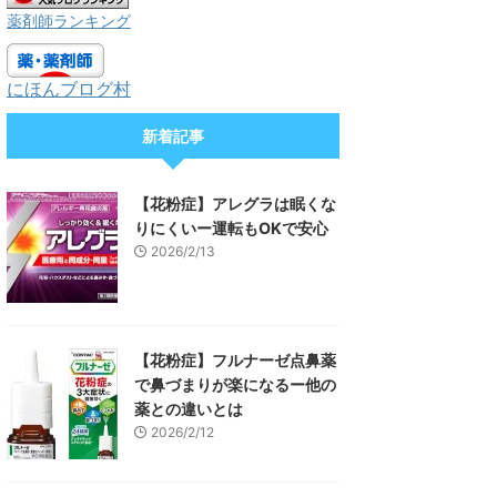
薬剤師ランキング
にほんブログ村
新着記事
【花粉症】アレグラは眠くな
りにくいー運転もOKで安心
2026/2/13
【花粉症】フルナーゼ点鼻薬
で鼻づまりが楽になるー他の
薬との違いとは
2026/2/12