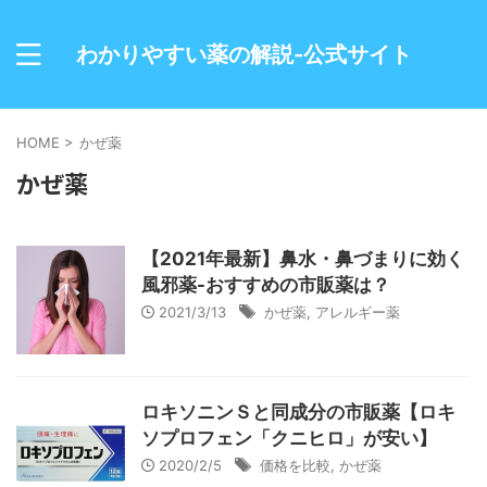
わかりやすい薬の解説-公式サイト
HOME
>
かぜ薬
かぜ薬
【2021年最新】鼻水・鼻づまりに効く
風邪薬-おすすめの市販薬は？
2021/3/13
かぜ薬
,
アレルギー薬
ロキソニンＳと同成分の市販薬【ロキ
ソプロフェン「クニヒロ」が安い】
2020/2/5
価格を比較
,
かぜ薬