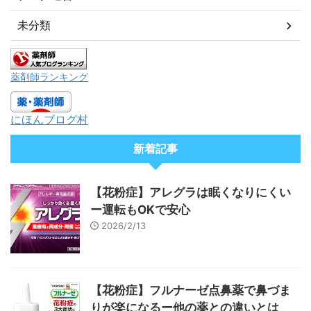
未分類
薬剤師ランキング
にほんブログ村
新着記事
【花粉症】アレグラは眠くなりにくい
ー運転もOKで安心
2026/2/13
【花粉症】フルナーゼ点鼻薬で鼻づま
りが楽になるー他の薬との違いとは