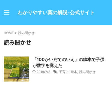
わかりやすい薬の解説-公式サイト
HOME
>
読み聞かせ
読み聞かせ
「100かいだてのいえ」の絵本で子供
が数字を覚えた
2019/7/3
子育て
,
絵本
,
読み聞かせ