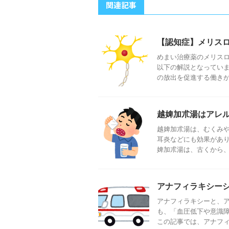
関連記事
【認知症】メリス
めまい治療薬のメリスロ
以下の解説となっていま
の放出を促進する働きがあ
越婢加朮湯はアレ
越婢加朮湯は、むくみや
耳炎などにも効果があり
婢加朮湯は、古くから、む
アナフィラキシー
アナフィラキシーと、ア
も、「血圧低下や意識
この記事では、アナフィラ