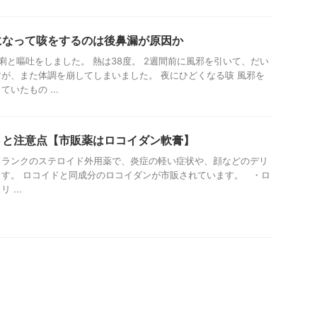
になって咳をするのは後鼻漏が原因か
痢と嘔吐をしました。 熱は38度。 2週間前に風邪を引いて、だい
が、また体調を崩してしまいました。 夜にひどくなる咳 風邪を
いたもの ...
さと注意点【市販薬はロコイダン軟膏】
ドランクのステロイド外用薬で、炎症の軽い症状や、顔などのデリ
す。 ロコイドと同成分のロコイダンが市販されています。 ・ロ
...