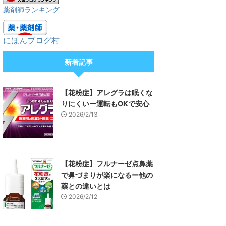
薬剤師ランキング
にほんブログ村
新着記事
【花粉症】アレグラは眠くな
りにくいー運転もOKで安心
2026/2/13
【花粉症】フルナーゼ点鼻薬
で鼻づまりが楽になるー他の
薬との違いとは
2026/2/12