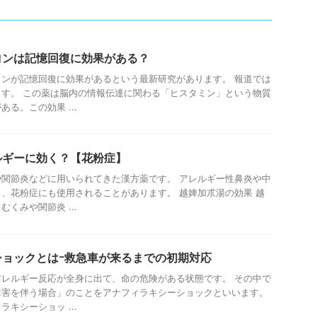
ロンは記憶回復に効果がある？
ンが記憶回復に効果があるという最新研究があります。 報道では
す。 この薬は脳内の情報伝達に関わる「ヒスタミン」という物質
る。この効果 ...
ルギーに効く？【花粉症】
関節炎などに用いられてきた漢方薬です。 アレルギー性鼻炎や中
、花粉症にも使用されることがあります。 越婢加朮湯の効果 越
くみや関節炎 ...
ショックとはｰ救急車が来るまでの初期対応
レルギー反応が全身に出て、命の危険がある状態です。 その中で
障害を伴う場合」のことをアナフィラキシーショックといいます。
キシーショッ ...