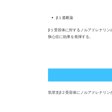
β１遮断薬
β１受容体に対するノルアドレナリン
狭心症に効果を発揮する。
気管支β２受容体にノルアドレナリン