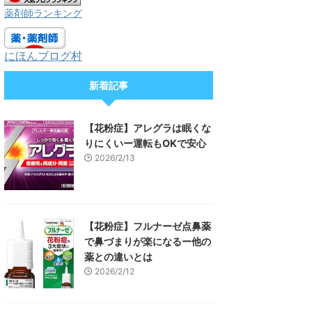
薬剤師ランキング
にほんブログ村
新着記事
【花粉症】アレグラは眠くな
りにくいー運転もOKで安心
2026/2/13
【花粉症】フルナーゼ点鼻薬
で鼻づまりが楽になるー他の
薬との違いとは
2026/2/12