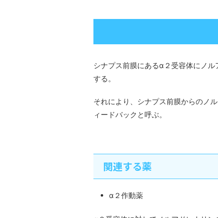
シナプス前膜にあるα２受容体にノル
する。
それにより、シナプス前膜からのノル
ィードバックと呼ぶ。
関連する薬
α２作動薬