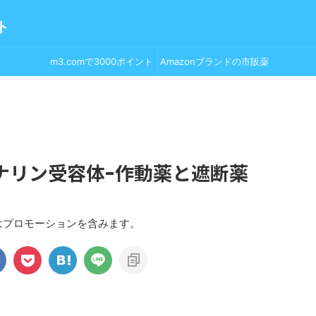
ト
m3.comで3000ポイント
Amazonブランドの市販薬
GET！
ナリン受容体ｰ作動薬と遮断薬
はプロモーションを含みます。