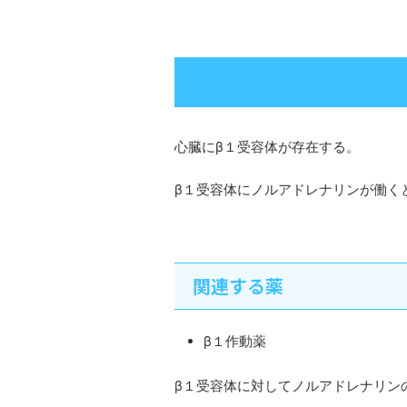
心臓にβ１受容体が存在する。
β１受容体にノルアドレナリンが働く
関連する薬
β１作動薬
β１受容体に対してノルアドレナリン