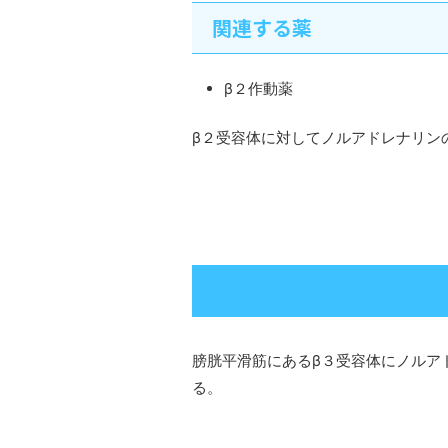
関連する薬
β２作動薬
β２受容体に対してノルアドレナリン
膀胱平滑筋にあるβ３受容体にノルア
る。