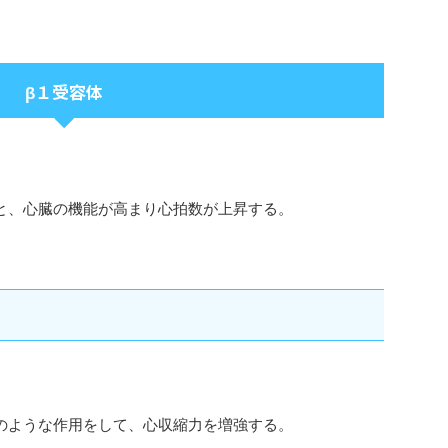
β１受容体
と、心臓の機能が高まり心拍数が上昇する。
のような作用をして、心収縮力を増強する。