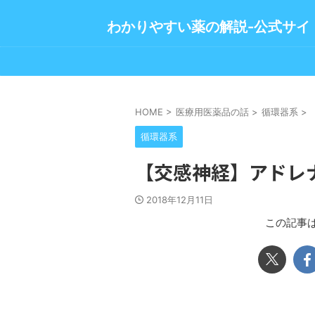
わかりやすい薬の解説-公式サイ
HOME
>
医療用医薬品の話
>
循環器系
>
循環器系
【交感神経】アドレ
2018年12月11日
この記事