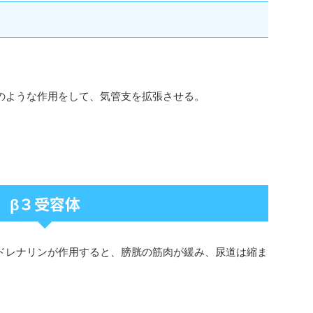
のような作用をして、気管支を拡張させる。
β３受容体
ドレナリンが作用すると、膀胱の筋肉が緩み、尿道は縮ま