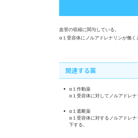
血管の収縮に関与している。
α１受容体にノルアドレナリンが働く
関連する薬
α１作動薬
α１受容体に対してノルアドレナ
α１遮断薬
α１受容体に対するノルアドレナ
下する。