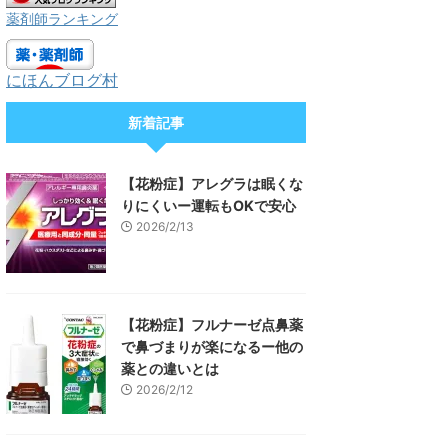
薬剤師ランキング
にほんブログ村
新着記事
【花粉症】アレグラは眠くな
りにくいー運転もOKで安心
2026/2/13
【花粉症】フルナーゼ点鼻薬
で鼻づまりが楽になるー他の
薬との違いとは
2026/2/12