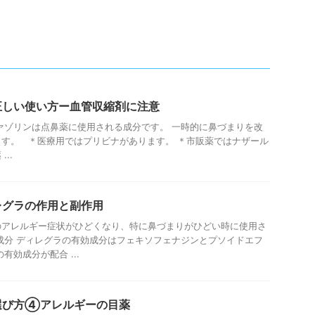
正しい使い方ー血管収縮剤に注意
ァゾリンは点鼻薬に使用される成分です。 一時的に鼻づまりを改
す。 ＊医療用ではプリビナがあります。 ＊市販薬ではナザール
..
レグラの作用と副作用
のアレルギー症状がひどくなり、特に鼻づまりがひどい時に使用さ
成分 ディレグラの有効成分はフェキソフェナジンとプソイドエフ
有効成分が配合 ...
選び方④アレルギーの目薬