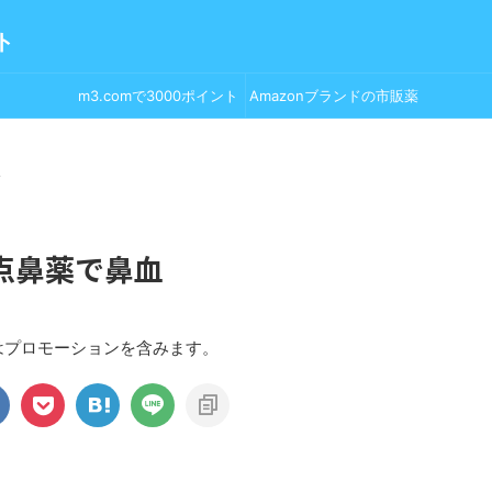
ト
m3.comで3000ポイント
Amazonブランドの市販薬
GET！
>
点鼻薬で鼻血
はプロモーションを含みます。