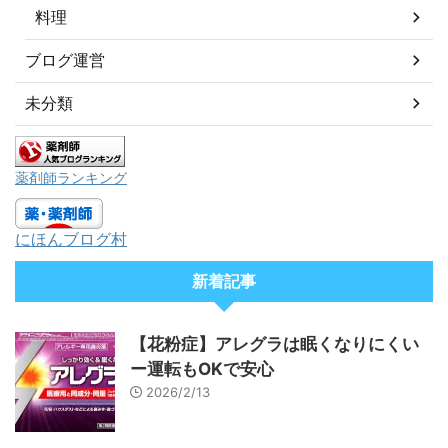
料理
ブログ運営
未分類
薬剤師ランキング
にほんブログ村
新着記事
【花粉症】アレグラは眠くなりにくい
ー運転もOKで安心
2026/2/13