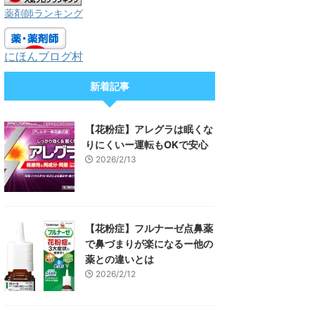
薬剤師ランキング
にほんブログ村
新着記事
【花粉症】アレグラは眠くな
りにくいー運転もOKで安心
2026/2/13
【花粉症】フルナーゼ点鼻薬
で鼻づまりが楽になるー他の
薬との違いとは
2026/2/12