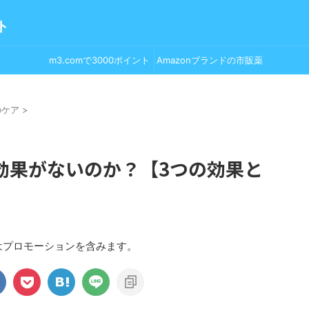
ト
m3.comで3000ポイント
Amazonブランドの市販薬
GET！
のケア
>
効果がないのか？【3つの効果と
はプロモーションを含みます。