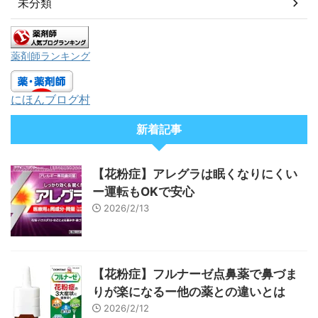
未分類
薬剤師ランキング
にほんブログ村
新着記事
【花粉症】アレグラは眠くなりにくい
ー運転もOKで安心
2026/2/13
【花粉症】フルナーゼ点鼻薬で鼻づま
りが楽になるー他の薬との違いとは
2026/2/12