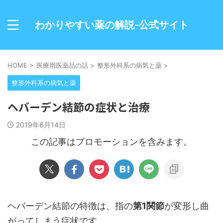
わかりやすい薬の解説-公式サイト
HOME
>
医療用医薬品の話
>
整形外科系の病気と薬
>
整形外科系の病気と薬
ヘバーデン結節の症状と治療
2019年6月14日
この記事はプロモーションを含みます。
ヘバーデン結節の特徴は、指の
第1関節
が変形し曲
がってしまう症状です。