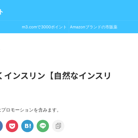
ト
m3.comで3000ポイント
Amazonブランドの市販薬
GET！
>
くインスリン【自然なインスリ
はプロモーションを含みます。