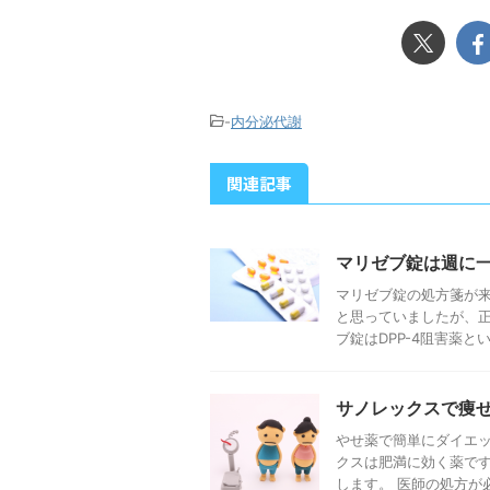
-
内分泌代謝
関連記事
マリゼブ錠は週に
マリゼブ錠の処方箋が
と思っていましたが、正
ブ錠はDPP-4阻害薬という
サノレックスで痩
やせ薬で簡単にダイエッ
クスは肥満に効く薬で
します。 医師の処方が必