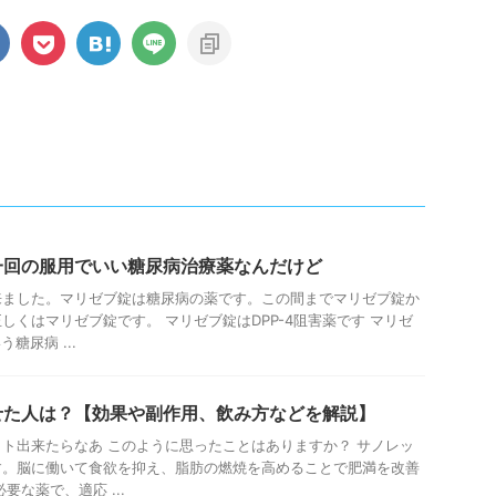
一回の服用でいい糖尿病治療薬なんだけど
来ました。マリゼブ錠は糖尿病の薬です。この間までマリゼプ錠か
しくはマリゼブ錠です。 マリゼブ錠はDPP-4阻害薬です マリゼ
糖尿病 ...
せた人は？【効果や副作用、飲み方などを解説】
ト出来たらなあ このように思ったことはありますか？ サノレッ
す。脳に働いて食欲を抑え、脂肪の燃焼を高めることで肥満を改善
要な薬で、適応 ...