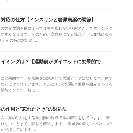
と対応の仕方【インスリンと糖尿病薬の調節】
病の方が体調不良によって食事を摂れない状態のことです。シック
れやすくなります。そのため、高血糖になる場合と、低血糖になる
デイの時の対処法 ...
タイミングは？【運動前がダイエットに効果的で
トに効果的です。脂肪酸を燃焼させて代謝アップになります。体で
類などに含まれています。カルニチンの摂取と運動を組み合わせる
待できます。特に ...
の作用と”忘れたとき”の対処法
んに薬の説明をする薬剤師の視点で薬の解説をしています。 普
れないことまで、詳しく解説します。 糖尿病の新しいメカニズム
登場しています ...