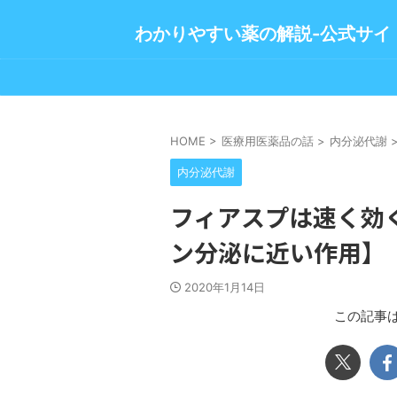
わかりやすい薬の解説-公式サイ
HOME
>
医療用医薬品の話
>
内分泌代謝
内分泌代謝
フィアスプは速く効
ン分泌に近い作用】
2020年1月14日
この記事