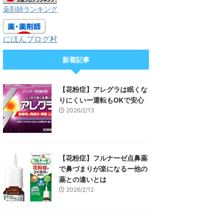
薬剤師ランキング
にほんブログ村
新着記事
【花粉症】アレグラは眠くな
りにくいー運転もOKで安心
2026/2/13
【花粉症】フルナーゼ点鼻薬
で鼻づまりが楽になるー他の
薬との違いとは
2026/2/12