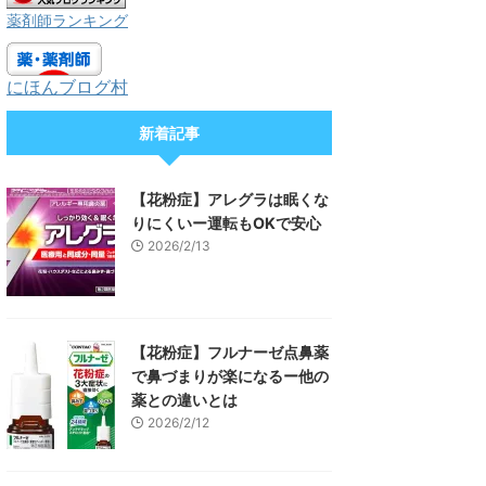
薬剤師ランキング
にほんブログ村
新着記事
【花粉症】アレグラは眠くな
りにくいー運転もOKで安心
2026/2/13
【花粉症】フルナーゼ点鼻薬
で鼻づまりが楽になるー他の
薬との違いとは
2026/2/12