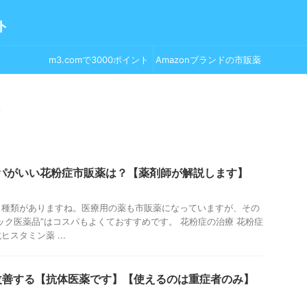
ト
m3.comで3000ポイント
Amazonブランドの市販薬
GET！
>
スパがいい花粉症市販薬は？【薬剤師が解説します】
り種類がありますね。医療用の薬も市販薬になっていますが、その
ック医薬品”はコスパもよくておすすめです。 花粉症の治療 花粉症
スタミン薬 ...
改善する【抗体医薬です】【使えるのは重症者のみ】