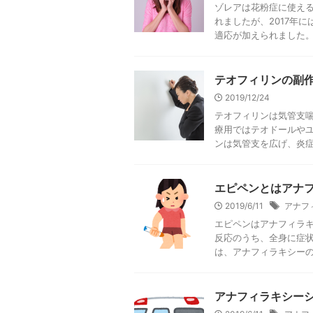
ゾレアは花粉症に使える
れましたが、2017年に
適応が加えられました。 ・
テオフィリンの副
2019/12/24
テオフィリンは気管支
療用ではテオドールや
ンは気管支を広げ、炎症を
エピペンとはアナ
2019/6/11
アナフ
エピペンはアナフィラキ
反応のうち、全身に症状
は、アナフィラキシーの危
アナフィラキシー