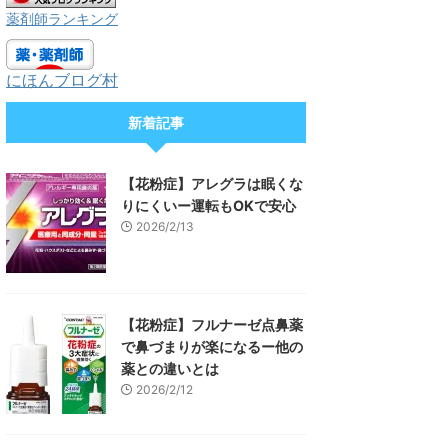
薬剤師ランキング
にほんブログ村
新着記事
【花粉症】アレグラは眠くな
りにくいー運転もOKで安心
2026/2/13
【花粉症】フルナーゼ点鼻薬
で鼻づまりが楽になるー他の
薬との違いとは
2026/2/12