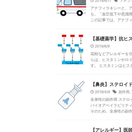
2019/6/11
アナフ
アナフィラキシーと、ア
も、「血圧低下や意識
この記事では、アナフィラ
【基礎薬学】抗ヒ
2019/6/9
花粉などアレルギーを引
らは、ヒスタミンやロ
す。 ヒスタミンはヒスタ
【鼻炎】ステロイ
2019/4/9
副作用
,
全身性の副作用 ステロ
バイオアベイラビリティ
そのため、全身性の副作用
【アレルギー】医