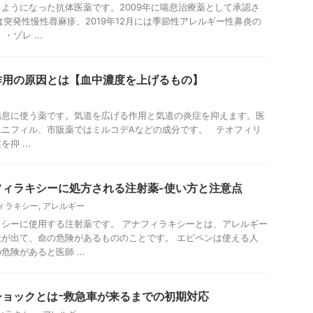
ようになった抗体医薬です。2009年に喘息治療薬として承認さ
は突発性慢性蕁麻疹、2019年12月には季節性アレルギー性鼻炎の
ゾレ ...
作用の原因とは【血中濃度を上げるもの】
喘息に使う薬です。気道を広げる作用と気道の炎症を抑えます。医
ユニフィル、市販薬ではミルコデAなどの成分です。 テオフィリ
抑 ...
フィラキシーに処方される注射薬-使い方と注意点
ィラキシー
,
アレルギー
シーに使用する注射薬です。 アナフィラキシーとは、アレルギー
が出て、命の危険があるもののことです。 エピペンは使える人
険があると医師 ...
ショックとはｰ救急車が来るまでの初期対応