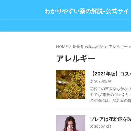
わかりやすい薬の解説-公式サイ
HOME
>
医療用医薬品の話
>
アレルギー
アレルギー
【2021年版】コ
2020/2/14
花粉症の市販薬もかな
中でも”市販のジェネリ
の治療には、飲み薬の抗ヒ
ゾレアは花粉症を
2020/1/24