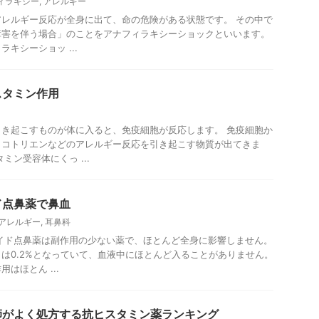
ィラキシー
,
アレルギー
レルギー反応が全身に出て、命の危険がある状態です。 その中で
障害を伴う場合」のことをアナフィラキシーショックといいます。
キシーショッ ...
スタミン作用
き起こすものが体に入ると、免疫細胞が反応します。 免疫細胞か
イコトリエンなどのアレルギー反応を引き起こす物質が出てきま
ミン受容体にくっ ...
ド点鼻薬で鼻血
アレルギー
,
耳鼻科
イド点鼻薬は副作用の少ない薬で、ほとんど全身に影響しません。
は0.2%となっていて、血液中にほとんど入ることがありません。
はほとん ...
師がよく処方する抗ヒスタミン薬ランキング